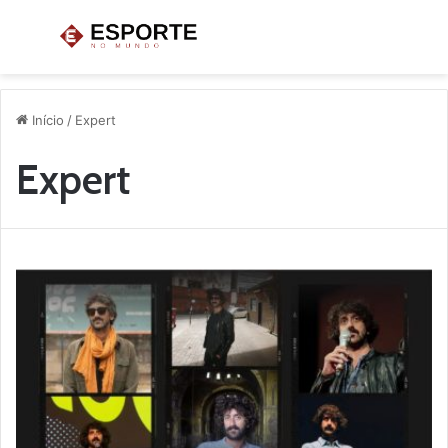
Menu
P
p
Início
/
Expert
Expert