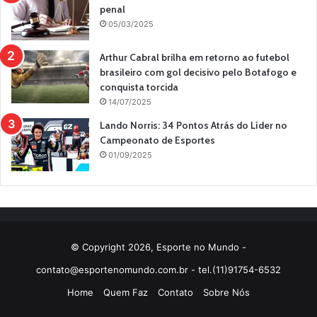
penal
05/03/2025
Arthur Cabral brilha em retorno ao futebol
brasileiro com gol decisivo pelo Botafogo e
conquista torcida
14/07/2025
Lando Norris: 34 Pontos Atrás do Líder no
Campeonato de Esportes
01/09/2025
© Copyright 2026, Esporte no Mundo -
contato@esportenomundo.com.br
- tel.(11)91754-6532
Home
Quem Faz
Contato
Sobre Nós