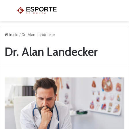
Menu
P
p
Início
/
Dr. Alan Landecker
Dr. Alan Landecker