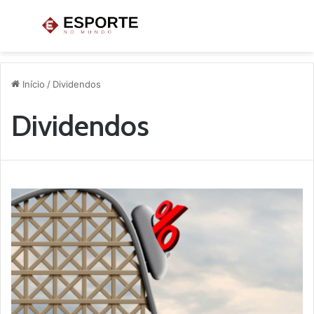
Menu
P
p
Início
/
Dividendos
Dividendos