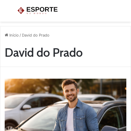
Menu
P
p
Início
/
David do Prado
David do Prado