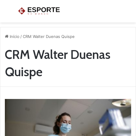
Menu
P
p
Início
/
CRM Walter Duenas Quispe
CRM Walter Duenas
Quispe