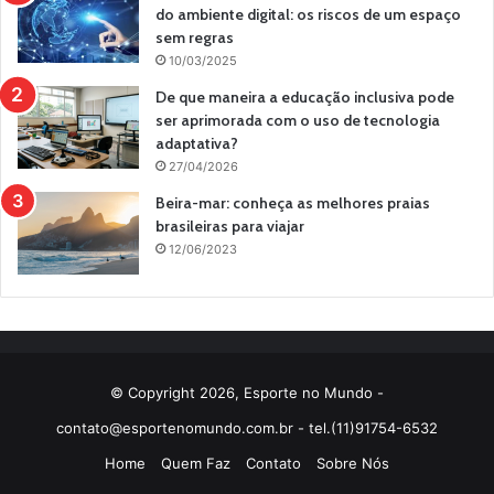
do ambiente digital: os riscos de um espaço
sem regras
10/03/2025
De que maneira a educação inclusiva pode
ser aprimorada com o uso de tecnologia
adaptativa?
27/04/2026
Beira-mar: conheça as melhores praias
brasileiras para viajar
12/06/2023
© Copyright 2026, Esporte no Mundo -
contato@esportenomundo.com.br
- tel.(11)91754-6532
Home
Quem Faz
Contato
Sobre Nós