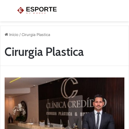
Menu
P
p
Início
/
Cirurgia Plastica
Cirurgia Plastica