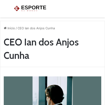
Menu
P
p
Início
/
CEO Ian dos Anjos Cunha
CEO Ian dos Anjos
Cunha