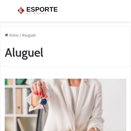
Menu
P
p
Início
/
Aluguel
Aluguel