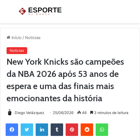
Menu
P
p
Início
/
Noticias
Noticias
New York Knicks são campeões
da NBA 2026 após 53 anos de
espera e uma das finais mais
emocionantes da história
Diego Velázquez
25/06/2026
46
3 minutos de leitura
Facebook
Twitter
Linkedin
Tumblr
Pinterest
Reddit
WhatsApp