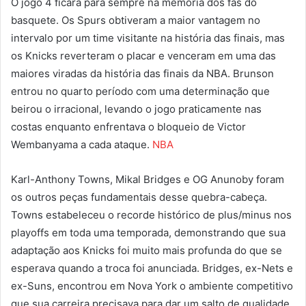
O jogo 4 ficará para sempre na memória dos fãs do
basquete. Os Spurs obtiveram a maior vantagem no
intervalo por um time visitante na história das finais, mas
os Knicks reverteram o placar e venceram em uma das
maiores viradas da história das finais da NBA. Brunson
entrou no quarto período com uma determinação que
beirou o irracional, levando o jogo praticamente nas
costas enquanto enfrentava o bloqueio de Victor
Wembanyama a cada ataque.
NBA
Karl-Anthony Towns, Mikal Bridges e OG Anunoby foram
os outros peças fundamentais desse quebra-cabeça.
Towns estabeleceu o recorde histórico de plus/minus nos
playoffs em toda uma temporada, demonstrando que sua
adaptação aos Knicks foi muito mais profunda do que se
esperava quando a troca foi anunciada. Bridges, ex-Nets e
ex-Suns, encontrou em Nova York o ambiente competitivo
que sua carreira precisava para dar um salto de qualidade